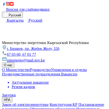
Версия для слабовидящих
Русский
Кыргызча
Русский
Министерство энергетики Кыргызской Республики
​г. Бишкек, пр. Жибек Жолу, 326
67 03 60, 67 01 77
minenergo@mail.gov.kg
О нас
О Министерстве
Руководство
Управления и отделы
Подведомственные подразделения
Вакансии
Актуальные вакансии
Резерв кадров
Закупки
НПА
Закон об электроэнергетике
Конституция КР
Постановление
и распоряжение
Общественное обсуждение
Нормативные