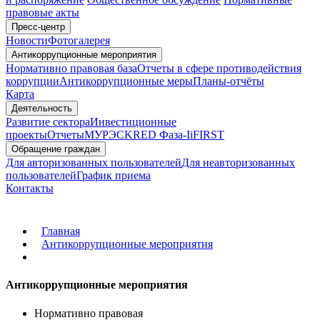
правовые акты
Пресс-центр
Новости
Фотогалерея
Антикоррупционные мероприятия
Нормативно правовая база
Отчеты в сфере противодействия
коррупции
Антикоррупционные меры
Планы-отчёты
Карта
Деятельность
Развитие сектора
Инвестиционные
проекты
Отчеты
МУРЭС
KRED Фаза-I
iFIRST
Обращение граждан
Для авторизованных пользователей
Для неавторизованных
пользователей
График приема
Контакты
Главная
Антикоррупционные мероприятия
Антикоррупционные мероприятия
Нормативно правовая