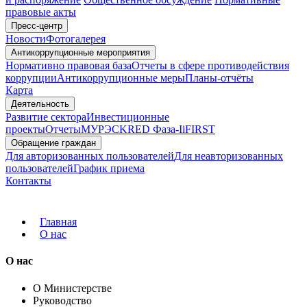
правовые акты
Пресс-центр
Новости
Фотогалерея
Антикоррупционные мероприятия
Нормативно правовая база
Отчеты в сфере противодействия
коррупции
Антикоррупционные меры
Планы-отчёты
Карта
Деятельность
Развитие сектора
Инвестиционные
проекты
Отчеты
МУРЭС
KRED Фаза-I
iFIRST
Обращение граждан
Для авторизованных пользователей
Для неавторизованных
пользователей
График приема
Контакты
Главная
О нас
О нас
О Министерстве
Руководство