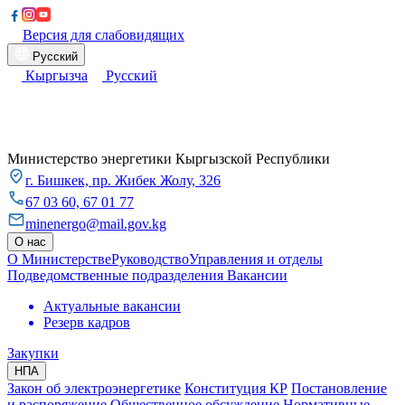
Версия для слабовидящих
Русский
Кыргызча
Русский
Министерство энергетики Кыргызской Республики
​г. Бишкек, пр. Жибек Жолу, 326
67 03 60, 67 01 77
minenergo@mail.gov.kg
О нас
О Министерстве
Руководство
Управления и отделы
Подведомственные подразделения
Вакансии
Актуальные вакансии
Резерв кадров
Закупки
НПА
Закон об электроэнергетике
Конституция КР
Постановление
и распоряжение
Общественное обсуждение
Нормативные